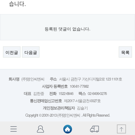
습니다.
등록된 댓글이 없습니다.
이전글
다음글
목록
(주)명인씨엔씨
서울시 금천구 가산디지털2로 123 1101호
회사명
주소
106-81-77882
사업자 등록번호
김한중
1522-6846
02-6499-0276
대표
전화
팩스
제2017-서울금천-0027호
통신판매업신고번호
김슬기
개인정보관리책임자
Copyright © 2001-2013 (주)명인씨엔씨 . All Rights Reserved.